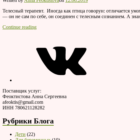
Written by
Anna Feoktistova
on
12.06.2019
Телесный терапевт. Иногда как птица говорун: отличается умо
— он не сам по себе, он соединен с телесным сознанием. А знан
Чему
Continue reading
учится
VK
«телесный
терапевт»?
Наглядная
схема
Поставщик услуг:
Феоктистова Анна Сергеевна
afeoktis@gmail.com
ИНН 780621128282
Рубрики Блога
Дети
(22)
Для беременных
(10)