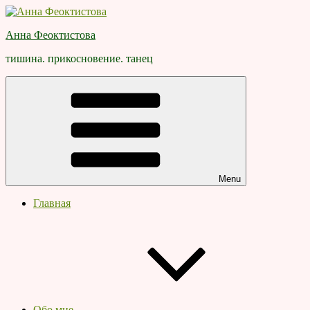
Skip
to
Анна Феоктистова
content
тишина. прикосновение. танец
Menu
Главная
Обо мне