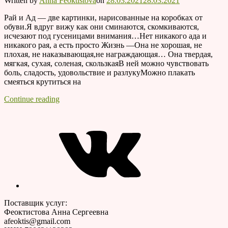
Written by
Anna Feoktistova
on
28.03.2021
28.03.2021
Рай и Ад — две картинки, нарисованные на коробках от
обуви.Я вдруг вижу как они сминаются, скомкиваются,
исчезают под гусеницами внимания…Нет никакого ада и
никакого рая, а есть просто Жизнь —Она не хорошая, не
плохая, не наказывающая,не награждающая… Она твердая,
мягкая, сухая, соленая, скользкаяВ ней можно чувствовать
боль, сладость, удовольствие и разлукуМожно плакать
смеяться крутиться на
Нет
Continue reading
ада
VK
и
рая,
есть
просто
Жизнь
Поставщик услуг:
Феоктистова Анна Сергеевна
afeoktis@gmail.com