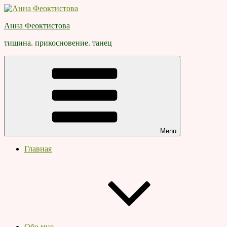
Skip
to
Анна Феоктистова
content
тишина. прикосновение. танец
Menu
Главная
Обо мне