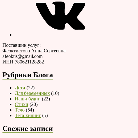
сердце
и
обратно
Поставщик услуг:
Феоктистова Анна Сергеевна
afeoktis@gmail.com
ИНН 780621128282
Рубрики Блога
Дети
(22)
Для беременных
(10)
Наши будни
(22)
Стихи
(20)
Тело
(54)
Тета-хилинг
(5)
Свежие записи