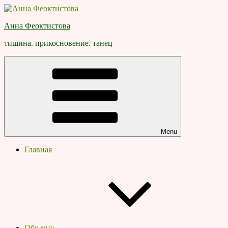
Skip
to
Анна Феоктистова
content
тишина. прикосновение. танец
Menu
Главная
Обо мне