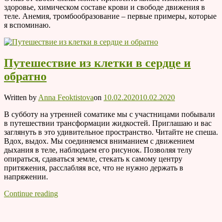
здоровье, химическом составе крови и свободе движения в
теле. Анемия, тромбообразование – первые примеры, которые
я вспоминаю.
Путешествие из клетки в сердце и
обратно
Written by
Anna Feoktistova
on
10.02.2020
10.02.2020
В субботу на утренней соматике мы с участницами побывали
в путешествии трансформации жидкостей. Приглашаю и вас
заглянуть в это удивительное пространство. Читайте не спеша.
Вдох, выдох. Мы соединяемся вниманием с движением
дыхания в теле, наблюдаем его рисунок. Позволяя телу
опираться, сдаваться земле, стекать к самому центру
притяжения, расслабляя все, что не нужно держать в
напряжении.
Путешествие
Continue reading
из
VK
клетки
в