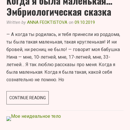
Когда я была маленькая…
Эмбриологическая сказка
Written by
ANNA FEOKTISTOVA
on
09.10.2019
— А когда ты родилась, и тебя принесли из роддома,
ты была такая маленькая, такая кругленькая! И ни
бровей, ни ресниц не было! — говорит моя бабушка
Нина — мне, 10-летней, мне, 17-летней, мне, 33-
летней… Я так люблю рассказы про меня. Когда я
была маленькая. Когда я была такая, какой себя
сознательно не помню. Но
КОГДА
CONTINUE READING
Я
БЫЛА
МАЛЕНЬКАЯ…
ЭМБРИОЛОГИЧЕСКАЯ