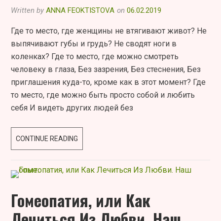
Written by
ANNA FEOKTISTOVA
on
06.02.2019
Где то место, где женщины не втягивают живот? Не
выпячивают губы и грудь? Не сводят ноги в
коленках? Где то место, где можно смотреть
человеку в глаза, Без зазрения, Без стеснения, Без
приглашения куда-то, кроме как в этот момент? Где
то место, где можно быть просто собой и любить
себя И видеть других людей без
ГДЕ
CONTINUE READING
ТО
МЕСТО,
ГДЕ
ЖЕНЩИНЫ
Гомеопатия, или Как
НЕ
Лечиться Из Любви. Наш
ВТЯГИВАЮТ