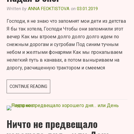
ИЗ
Written by
ANNA FEOKTISTOVA
on
03.01.2019
ЛЮБВИ.
НАШ
Господи, я не знаю что запомнят мои дети из детства
ОПЫТ.
Я бы так хотела, Господи Чтобы они запомнили этот
вечер Как мы втроем долго долго долго идем по
снежным дорогам и сугробам Под синим тучным
небом и желтыми фонарями Как мы прокапываем
нелегкий путь в канавах, а потом выныриваем на
дорогу, расчищенную трактором и смеемся
ПАДАЯ
CONTINUE READING
В
СНЕГ
Ничто не предвещало