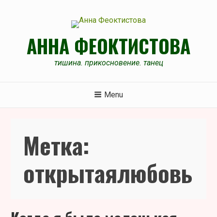
Skip
to
content
АННА ФЕОКТИСТОВА
тишина. прикосновение. танец
Menu
Метка:
открытаялюбовь