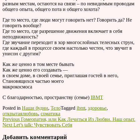
разным местам, остаются на связи – по невидимым проводам
общего опыта, общего пота и общего хохота?
Где то место, где люди могут говорить нет? Говорить да? Не
говорить вообще?
Где то место, где разрешение движения включает в себя
неподвижность?
Где звучание переходит в хор многослойных телесных струн,
где каждый в процессе своем настолько честен, что звучит в
унисон с другим?
Как же ценно в том месте бывать
Как же ценно его создавать —
в своем доме, в своей семье, приглашая гостей в него,
Становящихся частью моего
макрокосмоса
С благодарностью, пространству (семье)
IBMT
Posted in
Наши будни
,
Тело
Tagged
ibmt
,
здоровье
,
открытаялюбовь
,
соматика
Навигация
Previous
Previous
Гомеопатия, или Как Лечиться Из Любви. Наш опыт.
Next
post:
Next
Let’s talk: Чувствовать Себя
по
post:
записям
Добавить комментарий