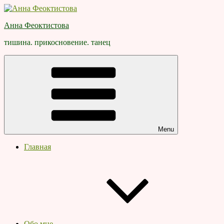
Skip
to
Анна Феоктистова
content
тишина. прикосновение. танец
Menu
Главная
Обо мне