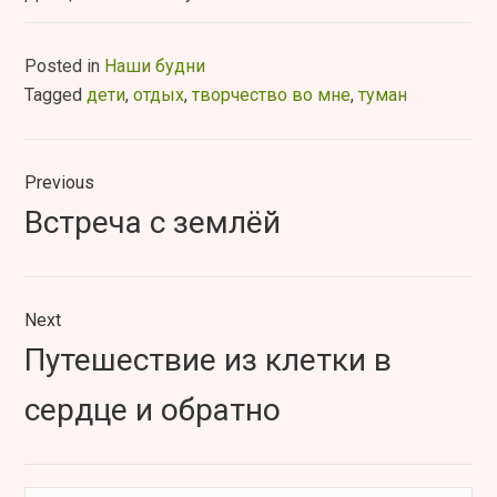
Posted in
Наши будни
Tagged
дети
,
отдых
,
творчество во мне
,
туман
Навигация
Previous
по
Previous
Встреча с землёй
записям
post:
Next
Next
Путешествие из клетки в
post:
сердце и обратно